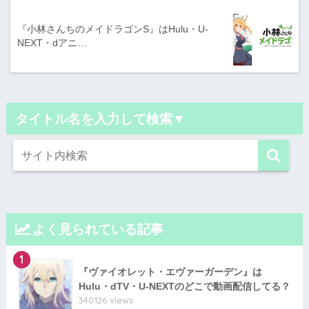
『小林さんちのメイドラゴンS』はHulu・U-
NEXT・dアニ…
タイトル名を入力して検索▼
よく見られている記事
1
『ヴァイオレット・エヴァーガーデン』は
Hulu・dTV・U-NEXTのどこで動画配信してる？
340126 views