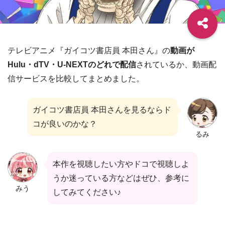
テレビアニメ『ガイコツ書店員 本田さん』の
動画が
Hulu・dTV・U-NEXTのどれで配信
されているか、動画配
信サービスを比較してまとめました。
ガイコツ書店員 本田さんを見るならド
コが良いのかな？
るみ
本作を視聴したい方やドコで視聴しよ
うか迷っている方などはぜひ、参考に
みう
してみてください♪