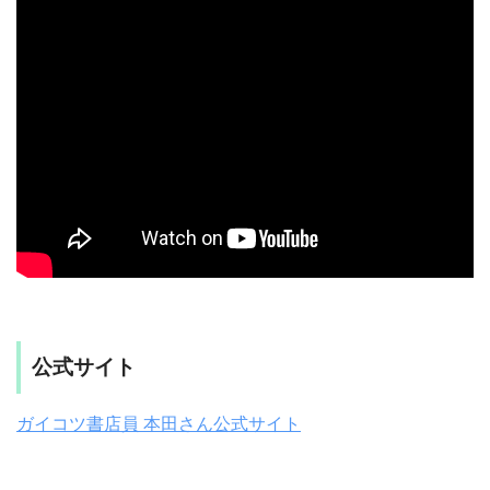
公式サイト
ガイコツ書店員 本田さん公式サイト