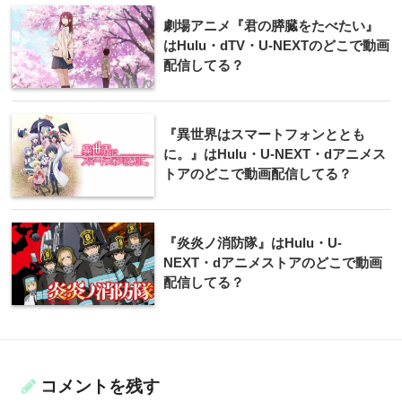
劇場アニメ『君の膵臓をたべたい』
はHulu・dTV・U-NEXTのどこで動画
配信してる？
『異世界はスマートフォンととも
に。』はHulu・U-NEXT・dアニメス
トアのどこで動画配信してる？
『炎炎ノ消防隊』はHulu・U-
NEXT・dアニメストアのどこで動画
配信してる？
コメントを残す