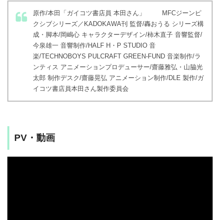
原作/本田「ガイコツ書店員 本田さん」 MFCジーンピ
クシブシリーズ／KADOKAWA刊 監督/轟おうる シリーズ構
成・脚本/岡嶋心 キャラクターデザイン/柿木直子 音響監督/
今泉雄一 音響制作/HALF H・P STUDIO 音
楽/TECHNOBOYS PULCRAFT GREEN-FUND 音楽制作/ラ
ンティス アニメーションプロデューサー/齋藤雅弘・山脇光
太郎 制作デスク/齋藤晃弘 アニメーション制作/DLE 製作/ガ
イコツ書店員本田さん製作委員会
PV・動画