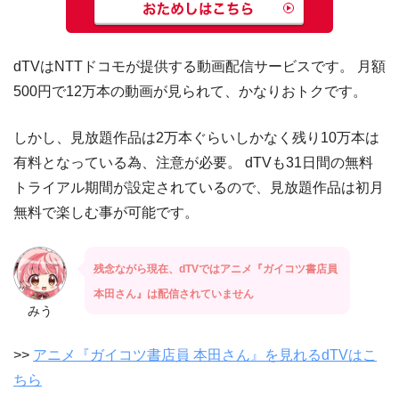
dTVはNTTドコモが提供する動画配信サービスです。 月額
500円で12万本の動画が見られて、かなりおトクです。
しかし、見放題作品は2万本ぐらいしかなく残り10万本は
有料となっている為、注意が必要。 dTVも31日間の無料
トライアル期間が設定されているので、見放題作品は初月
無料で楽しむ事が可能です。
残念ながら現在、dTVではアニメ『ガイコツ書店員
本田さん』は配信されていません
みう
>>
アニメ『ガイコツ書店員 本田さん』を見れるdTVはこ
ちら