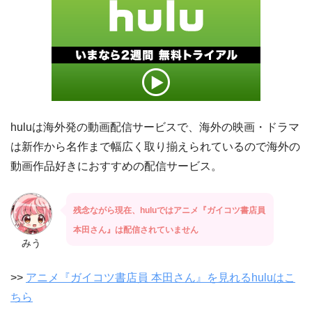
huluは海外発の動画配信サービスで、海外の映画・ドラマ
は新作から名作まで幅広く取り揃えられているので海外の
動画作品好きにおすすめの配信サービス。
残念ながら現在、huluではアニメ『ガイコツ書店員
本田さん』は配信されていません
みう
>>
アニメ『ガイコツ書店員 本田さん』を見れるhuluはこ
ちら