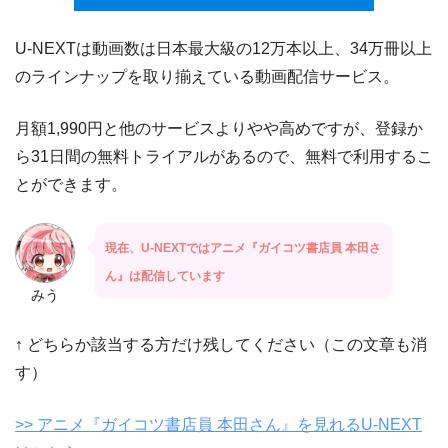
U-NEXTは動画数は日本最大級の12万本以上、34万冊以上
のラインナップを取り揃えている動画配信サービス。
月額1,990円と他のサービスよりやや高めですが、登録か
ら31日間の無料トライアルがあるので、無料で利用するこ
とができます。
現在、U-NEXTではアニメ『ガイコツ書店員 本田さ
ん』は配信しています
みう
↑ どちらか該当する方だけ残してください（この文章も消
す）
>> アニメ『ガイコツ書店員 本田さん』を見れるU-NEXT