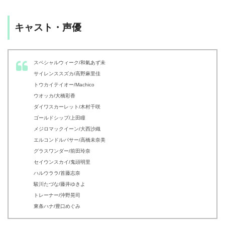
キャスト・声優
スペシャルウィーク/和氣あず未
サイレンススズカ/高野麻里佳
トウカイテイオー/Machico
ウオッカ/大橋彩香
ダイワスカーレット/木村千咲
ゴールドシップ/上田瞳
メジロマックイーン/大西沙織
エルコンドルパサー/高橋未奈美
グラスワンダー/前田玲奈
セイウンスカイ/鬼頭明里
ハルウララ/首藤志奈
駿川たづな/藤井ゆきよ
トレーナー/沖野晃司
東条ハナ/豊口めぐみ