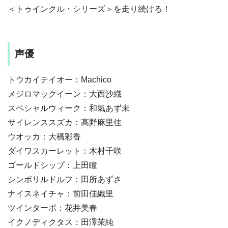
＜トゥインクル・シリーズ＞を走り続ける！
声優
トウカイテイオー：Machico
メジロマックイーン：大西沙織
スペシャルウィーク：和氣あず未
サイレンススズカ：高野麻里佳
ウオッカ：大橋彩香
ダイワスカーレット：木村千咲
ゴールドシップ：上田瞳
シンボリルドルフ：田所あずさ
ナイスネイチャ：前田佳織里
ツインターボ：花井美春
イクノディクタス：田澤茉純