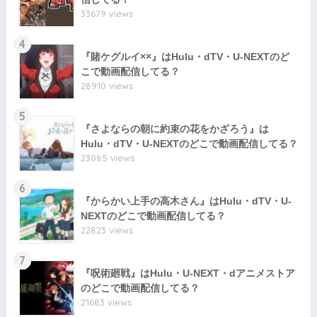
33679 views
4
『賭ケグルイ××』はHulu・dTV・U-NEXTのど
こで動画配信してる？
28910 views
5
『さよならの朝に約束の花をかざろう』は
Hulu・dTV・U-NEXTのどこで動画配信してる？
23085 views
6
『からかい上手の高木さん』はHulu・dTV・U-
NEXTのどこで動画配信してる？
22823 views
7
『呪術廻戦』はHulu・U-NEXT・dアニメストア
のどこで動画配信してる？
21683 views