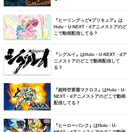
『ヒーリングっど♥プリキュア』は
Hulu・U-NEXT・dアニメストアのど
こで動画配信してる？
『シグルイ』はHulu・U-NEXT・dア
ニメストアのどこで動画配信して
る？
『超時空要塞マクロス』はHulu・U-
NEXT・dアニメストアのどこで動画
配信してる？
『ヒーローバンク』はHulu・U-
NEXT・dアニメストアのどこで動画