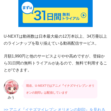
U-NEXTは動画数は日本最大級の12万本以上、34万冊以上
のラインナップを取り揃えている動画配信サービス。
月額1,990円と他のサービスよりやや高めですが、登録か
ら31日間の無料トライアルがあるので、無料で利用するこ
とができます。
現在、U-NEXTではアニメ『イナズマイレブン オリ
オンの刻印』は配信しています
みう
>> アニメ『イナズマイレブン オリオンの刻印』を見れる