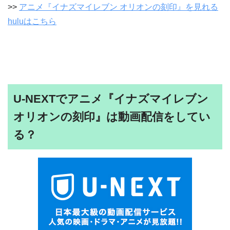
>>
アニメ『イナズマイレブン オリオンの刻印』を見れる
huluはこちら
U-NEXTでアニメ『イナズマイレブン
オリオンの刻印』は動画配信をしてい
る？