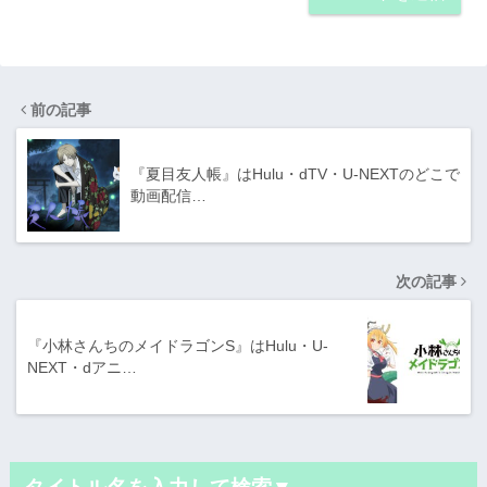
前の記事
『夏目友人帳』はHulu・dTV・U-NEXTのどこで
動画配信…
次の記事
『小林さんちのメイドラゴンS』はHulu・U-
NEXT・dアニ…