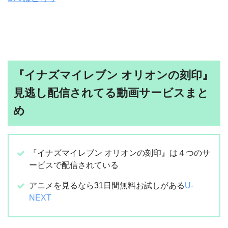
『イナズマイレブン オリオンの刻印』
見逃し配信されてる動画サービスまと
め
『イナズマイレブン オリオンの刻印』は４つのサ
ービスで配信されている
アニメを見るなら31日間無料お試しがある
U-
NEXT