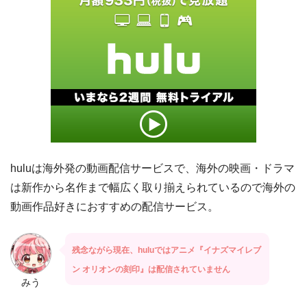
huluは海外発の動画配信サービスで、海外の映画・ドラマ
は新作から名作まで幅広く取り揃えられているので海外の
動画作品好きにおすすめの配信サービス。
残念ながら現在、huluではアニメ『イナズマイレブ
ン オリオンの刻印』は配信されていません
みう