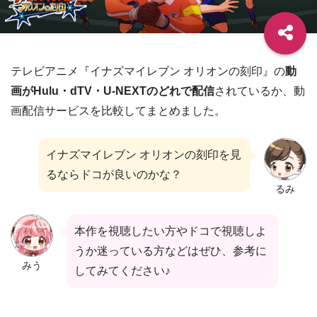
テレビアニメ『イナズマイレブン オリオンの刻印』の
動
画がHulu・dTV・U-NEXTのどれで配信
されているか、動
画配信サービスを比較してまとめました。
イナズマイレブン オリオンの刻印を見
るならドコが良いのかな？
るみ
本作を視聴したい方やドコで視聴しよ
うか迷っている方などはぜひ、参考に
みう
してみてください♪