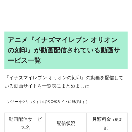
アニメ『イナズマイレブン オリオン
の刻印』が動画配信されている動画サ
ービス一覧
『イナズマイレブン オリオンの刻印』の動画を配信して
いる動画サイトを一覧表にまとめました
（バナーをクリックすれば各公式サイトに飛びます）
動画配信サービ
月額料金
（税抜
配信状況
ス名
き）