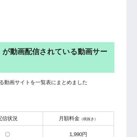
』が動画配信されている動画サー
る動画サイトを一覧表にまとめました
配信状況
月額料金
（税抜き）
〇
1,990円