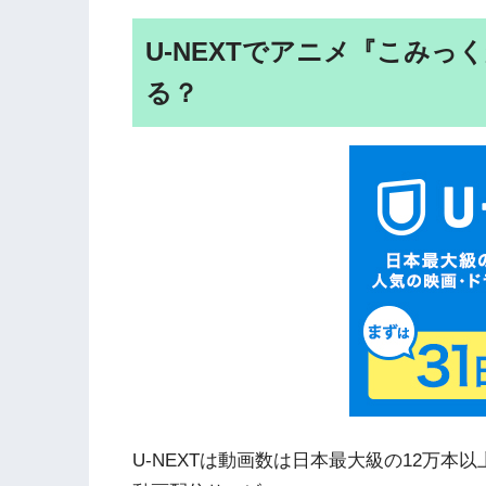
U-NEXTでアニメ『こみ
る？
U-NEXTは動画数は日本最大級の12万本