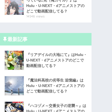
っている｡完（俺ガイル）』は
Hulu・U-NEXT・dアニメストアの
どこで動画配信してる？
14548 views
最新記事
『リアデイルの大地にて』はHulu・
U-NEXT・dアニメストアのどこで
動画配信してる？
『魔法科高校の劣等生 追憶編』は
Hulu・U-NEXT・dアニメストアの
どこで動画配信してる？
『ハコヅメ～交番女子の逆襲～』は
Hulu・U-NEXT・dアニメストアの