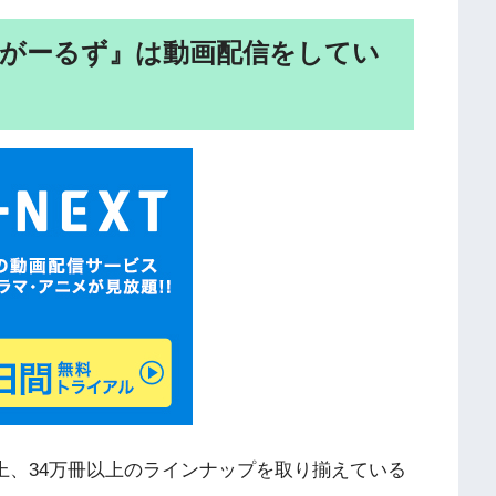
っくがーるず』は動画配信をしてい
以上、34万冊以上のラインナップを取り揃えている