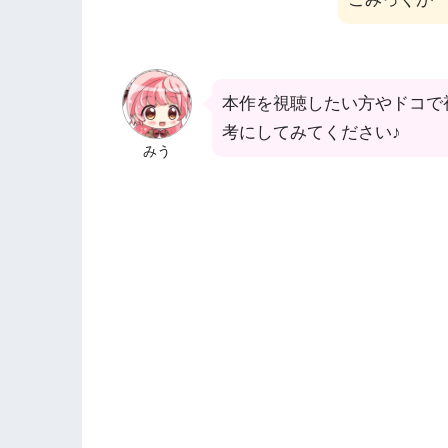
本作を視聴したい方やドコで
考にしてみてください♪
みう