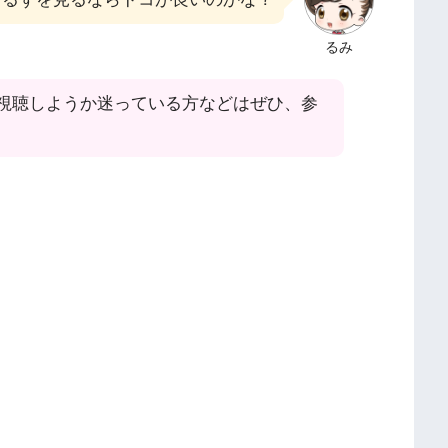
るみ
視聴しようか迷っている方などはぜひ、参