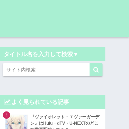
タイトル名を入力して検索▼
よく見られている記事
1
『ヴァイオレット・エヴァーガーデ
ン』はHulu・dTV・U-NEXTのどこ