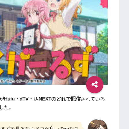
がHulu・dTV・U-NEXTのどれで配信
されている
した。
ーるずを見るならドコが良いのかな？