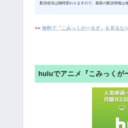
配信状況は随時変わりますので、最新の配信情報は
>>
無料で『こみっくがーるず』を見るな
huluでアニメ『こみっく