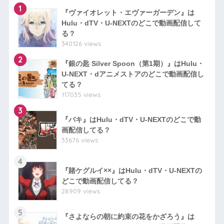
1
『ヴァイオレット・エヴァーガーデン』は
Hulu・dTV・U-NEXTのどこで動画配信して
る？
340126 views
2
『銀の匙 Silver Spoon（第1期）』はHulu・
U-NEXT・dアニメストアのどこで動画配信し
てる？
117035 views
3
『バキ』はHulu・dTV・U-NEXTのどこで動
画配信してる？
33676 views
4
『賭ケグルイ××』はHulu・dTV・U-NEXTの
どこで動画配信してる？
28909 views
5
『さよならの朝に約束の花をかざろう』は