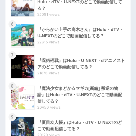
Hulu・dTV・U-NEXTのどこで動画配信して
る？
23081 views
6
『からかい上手の高木さん』はHulu・dTV・
U-NEXTのどこで動画配信してる？
22816 views
7
『呪術廻戦』はHulu・U-NEXT・dアニメスト
アのどこで動画配信してる？
21678 views
8
『魔法少女まどか☆マギカ[新編] 叛逆の物
語』はHulu・dTV・U-NEXTのどこで動画配
信してる？
20450 views
9
『夏目友人帳』はHulu・dTV・U-NEXTのど
こで動画配信してる？
20120 views