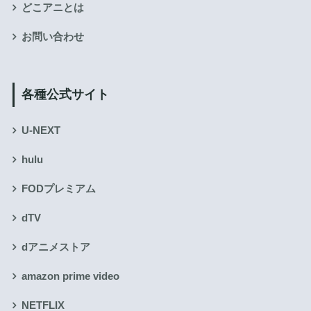
どこアニとは
お問い合わせ
各種公式サイト
U-NEXT
hulu
FODプレミアム
dTV
dアニメストア
amazon prime video
NETFLIX