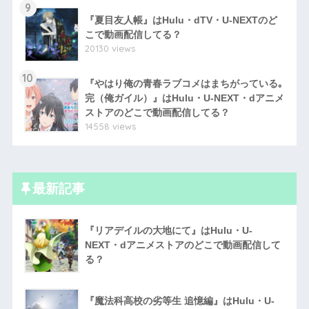
9
『夏目友人帳』はHulu・dTV・U-NEXTのど
こで動画配信してる？
20130 views
10
『やはり俺の青春ラブコメはまちがっている｡
完（俺ガイル）』はHulu・U-NEXT・dアニメ
ストアのどこで動画配信してる？
14558 views
最新記事
『リアデイルの大地にて』はHulu・U-
NEXT・dアニメストアのどこで動画配信して
る？
『魔法科高校の劣等生 追憶編』はHulu・U-