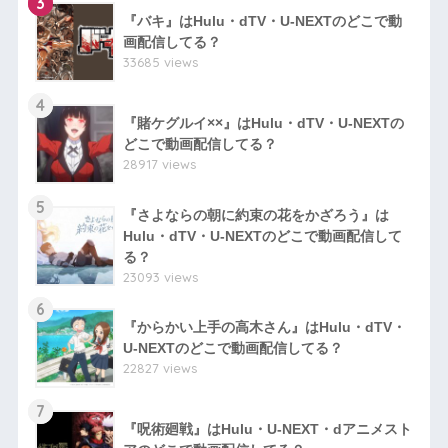
3
『バキ』はHulu・dTV・U-NEXTのどこで動
画配信してる？
33685 views
4
『賭ケグルイ××』はHulu・dTV・U-NEXTの
どこで動画配信してる？
28917 views
5
『さよならの朝に約束の花をかざろう』は
Hulu・dTV・U-NEXTのどこで動画配信して
る？
23093 views
6
『からかい上手の高木さん』はHulu・dTV・
U-NEXTのどこで動画配信してる？
22827 views
7
『呪術廻戦』はHulu・U-NEXT・dアニメスト