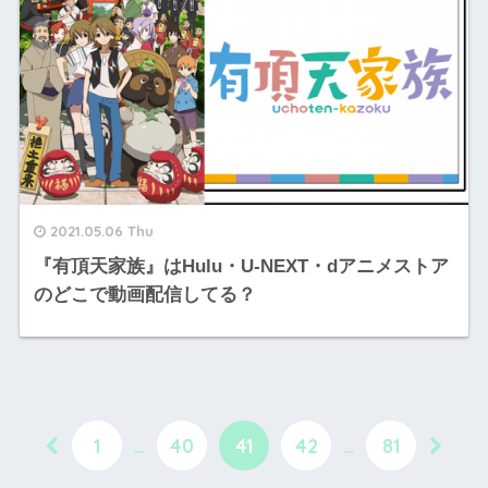
2021.05.06 Thu
『有頂天家族』はHulu・U-NEXT・dアニメストア
のどこで動画配信してる？
1
…
40
41
42
…
81