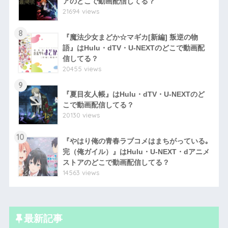
アのどこで動画配信してる？
21694 views
8
『魔法少女まどか☆マギカ[新編] 叛逆の物
語』はHulu・dTV・U-NEXTのどこで動画配
信してる？
20455 views
9
『夏目友人帳』はHulu・dTV・U-NEXTのど
こで動画配信してる？
20130 views
10
『やはり俺の青春ラブコメはまちがっている｡
完（俺ガイル）』はHulu・U-NEXT・dアニメ
ストアのどこで動画配信してる？
14563 views
最新記事