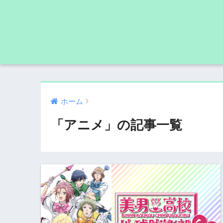
ホーム
「アニメ」の記事一覧