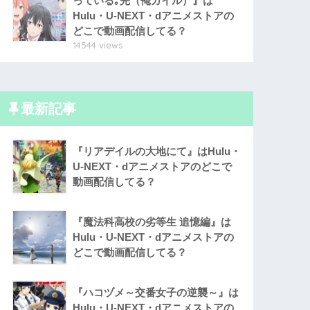
っている｡完（俺ガイル）』は
Hulu・U-NEXT・dアニメストアの
どこで動画配信してる？
14544 views
最新記事
『リアデイルの大地にて』はHulu・
U-NEXT・dアニメストアのどこで
動画配信してる？
『魔法科高校の劣等生 追憶編』は
Hulu・U-NEXT・dアニメストアの
どこで動画配信してる？
『ハコヅメ～交番女子の逆襲～』は
Hulu・U-NEXT・dアニメストアの