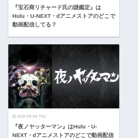
『宝石商リチャード氏の謎鑑定』は
Hulu・U-NEXT・dアニメストアのどこで
動画配信してる？
2021.05.06 Thu
『夜ノヤッターマン』はHulu・U-
NEXT・dアニメストアのどこで動画配信