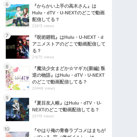
6
『からかい上手の高木さん』は
Hulu・dTV・U-NEXTのどこで動画
配信してる？
22813 views
7
『呪術廻戦』はHulu・U-NEXT・d
アニメストアのどこで動画配信して
る？
21675 views
8
『魔法少女まどか☆マギカ[新編] 叛
逆の物語』はHulu・dTV・U-NEXT
のどこで動画配信してる？
20448 views
9
『夏目友人帳』はHulu・dTV・U-
NEXTのどこで動画配信してる？
20119 views
10
『やはり俺の青春ラブコメはまちが