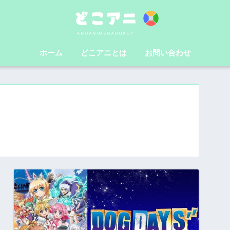
ホーム
どこアニとは
お問い合わせ