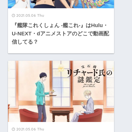
2021.05.06 Thu
『艦隊これくしょん -艦これ-』はHulu・
U-NEXT・dアニメストアのどこで動画配
信してる？
2021.05.06 Thu