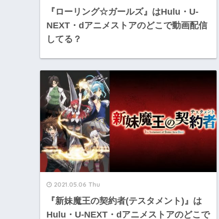
『ローリング☆ガールズ』はHulu・U-
NEXT・dアニメストアのどこで動画配信
してる？
2021.05.06 Thu
『新妹魔王の契約者(テスタメント)』は
Hulu・U-NEXT・dアニメストアのどこで