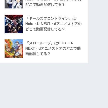
どこで動画配信してる？
『ドールズフロントライン』は
Hulu・U-NEXT・dアニメストアの
どこで動画配信してる？
『スローループ』はHulu・U-
NEXT・dアニメストアのどこで動
画配信してる？