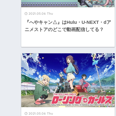
2021.05.06 Thu
『へやキャン△』はHulu・U-NEXT・dア
ニメストアのどこで動画配信してる？
2021.05.06 Thu